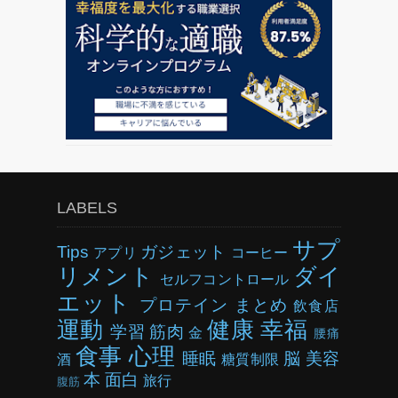
LABELS
サプ
Tips
ガジェット
アプリ
コーヒー
リメント
ダイ
セルフコントロール
エット
プロテイン
まとめ
飲食店
運動
健康
幸福
学習
筋肉
金
腰痛
食事
心理
睡眠
脳
美容
酒
糖質制限
本
面白
旅行
腹筋