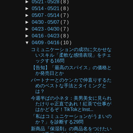
►
05/21 - 05/28
( 8 )
►
05/14 - 05/21
( 8 )
►
05/07 - 05/14
( 7 )
►
04/30 - 05/07
( 7 )
►
04/23 - 04/30
( 7 )
►
04/16 - 04/23
( 8 )
▼
04/09 - 04/16
( 10 )
コミュニケーションの成功に欠かせな
いスキル「柔軟な感情表現」をチェ
ックする16問
【告知】「最高のスパイス」の価格と
か発売日とか
パートナーとのケンカで仲直りするた
めのベストな手法とタイミングと
は？
今週半ばの小ネタ：美男美女に見られ
たけりゃ正直であれ！紅茶で仕事が
はかどるぞ！TikTokとInst...
「私はコミュニケーションがうまいの
か？」を診断する29問
新商品『保湿剤』の商品名をつけたい