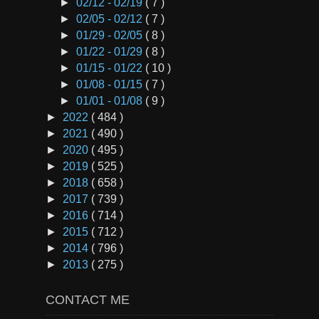
►
02/12 - 02/19
( 7 )
►
02/05 - 02/12
( 7 )
►
01/29 - 02/05
( 8 )
►
01/22 - 01/29
( 8 )
►
01/15 - 01/22
( 10 )
►
01/08 - 01/15
( 7 )
►
01/01 - 01/08
( 9 )
►
2022
( 484 )
►
2021
( 490 )
►
2020
( 495 )
►
2019
( 525 )
►
2018
( 658 )
►
2017
( 739 )
►
2016
( 714 )
►
2015
( 712 )
►
2014
( 796 )
►
2013
( 275 )
CONTACT ME