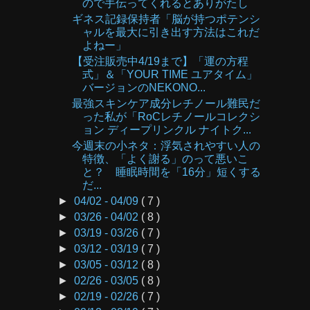
ので手伝ってくれるとありがたし
ギネス記録保持者「脳が持つポテンシ
ャルを最大に引き出す方法はこれだ
よねー」
【受注販売中4/19まで】「運の方程
式」＆「YOUR TIME ユアタイム」
バージョンのNEKONO...
最強スキンケア成分レチノール難民だ
った私が「RoCレチノールコレクシ
ョン ディープリンクル ナイトク...
今週末の小ネタ：浮気されやすい人の
特徴、「よく謝る」のって悪いこ
と？ 睡眠時間を「16分」短くする
だ...
►
04/02 - 04/09
( 7 )
►
03/26 - 04/02
( 8 )
►
03/19 - 03/26
( 7 )
►
03/12 - 03/19
( 7 )
►
03/05 - 03/12
( 8 )
►
02/26 - 03/05
( 8 )
►
02/19 - 02/26
( 7 )