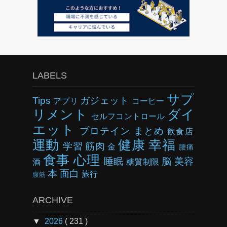
LABELS
サプ
Tips
ガジェット
アプリ
コーヒー
リメント
ダイ
セルフコントロール
エット
プロテイン
まとめ
飲食店
運動
健康
幸福
学習
筋肉
金
腰痛
食事
心理
睡眠
脳
美容
酒
糖質制限
本
面白
旅行
腹筋
ARCHIVE
▼
2026
( 231 )